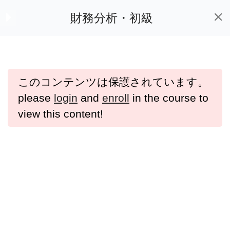
財務分析・M＆A財務分析が学べるオンライン動画教材「e-Bizスキル」
財務分析・初級
安全性
11
ホーム
講座一覧
このコンテンツは保護されています。
営業効率
8
please
login
and
enroll
in the course to
view this content!
流動性
5
【初級】流動性：はじ
よくある質問
プライバシーポリシー
めに（レジュメダウ
利用規約
ンロード）
特定商取引法に基づく表記
【初級】61：流動性・