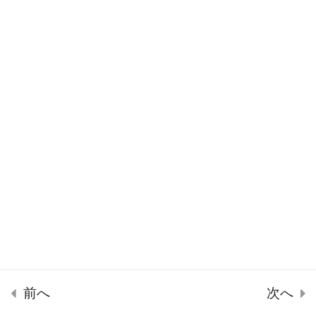
Copyright ©SPLENDID21 2022
基本
【初級】61：流動性・
基本
4 Questions
【初級】62-1：流動性
の注意点（初級のみ）
【初級】62-1：流動性
の注意点
5 Questions
生産効率
5
前へ
次へ
ホーム
講座一覧
マイページ