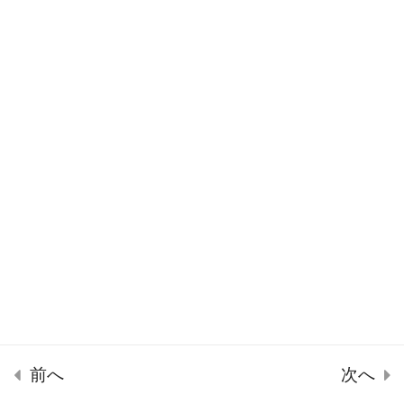
Copyright ©SPLENDID21 2022
【中級】7：資金調達
(安全性）
【中級】8：企業事例
（安全性）
【中級】7～8：資金調
達、企業事例（安全
性）
7 Questions
【中級】9：BSバラン
ス①（安全性）
前へ
次へ
ホーム
講座一覧
マイページ