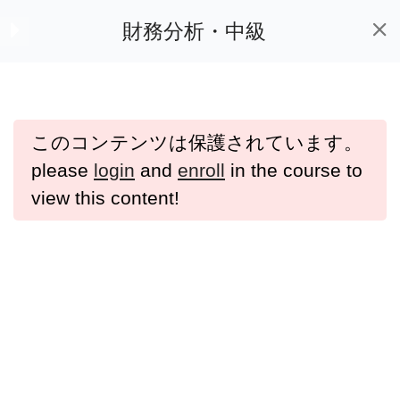
源と会計リテラシー
財務分析・M＆A財務分析が学べるオンライン動画教材「e-Bizスキル」
財務分析・中級
8 Questions
【中級】5：純資産比
率（安全性）
ホーム
講座一覧
このコンテンツは保護されています。
【中級】5：純資産比
please
login
and
enroll
in the course to
率（安全性）
view this content!
3 Questions
【中級】6：長期資金
繰り（安全性）
よくある質問
プライバシーポリシー
利用規約
【中級】6：長期資金
特定商取引法に基づく表記
繰り（安全性）
7 Questions