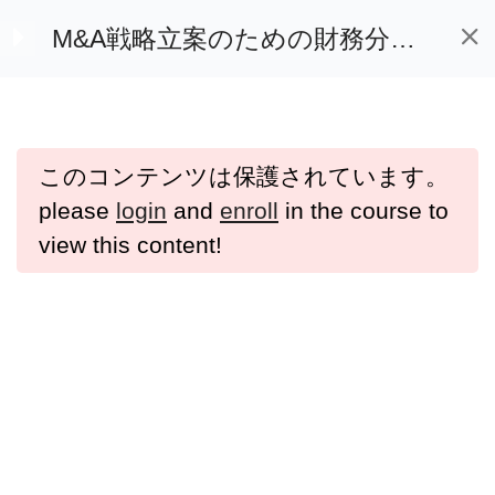
【M&A】64：成長に
財務分析・M＆A財務分析が学べるオンライン動画教材「e-Bizスキル」
M&A戦略立案のための財務分析
因果関係の強い財務指
（経営診断レベル）
標の読み解き事例（流
動性）
ホーム
講座一覧
【M&A】65：業種特
このコンテンツは保護されています。
性・まとめ（流動性）
please
login
and
enroll
in the course to
view this content!
【M&A】63・64・
65：企業事例、成長に
因果関係の強い財務指
よくある質問
標、業種特性・まとめ
プライバシーポリシー
（流動性）
利用規約
特定商取引法に基づく表記
8 Questions