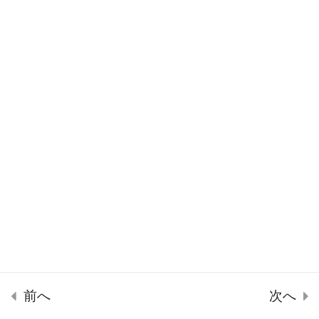
生産効率
Copyright ©SPLENDID21 2022
9
資本効率
5
増減
5
善循環・悪循環
9
定性情報の抽出
5
M&A
24
前へ
次へ
ホーム
講座一覧
マイページ